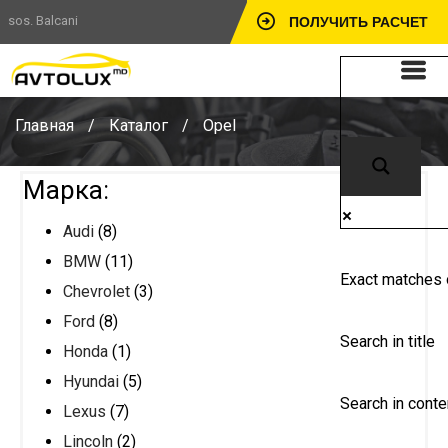
sos. Balcani
ПОЛУЧИТЬ РАСЧЕТ
Главная
/
Каталог
/
Opel
Марка:
Audi
(8)
BMW
(11)
Exact matches 
Chevrolet
(3)
Ford
(8)
Search in title
Honda
(1)
Hyundai
(5)
Search in conte
Lexus
(7)
Lincoln
(2)